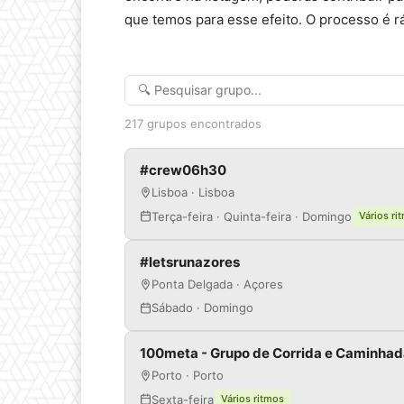
que temos para esse efeito. O processo é rá
217 grupos encontrados
#crew06h30
Lisboa · Lisboa
Terça-feira · Quinta-feira · Domingo
Vários ri
#letsrunazores
Ponta Delgada · Açores
Sábado · Domingo
100meta - Grupo de Corrida e Caminha
Porto · Porto
Sexta-feira
Vários ritmos