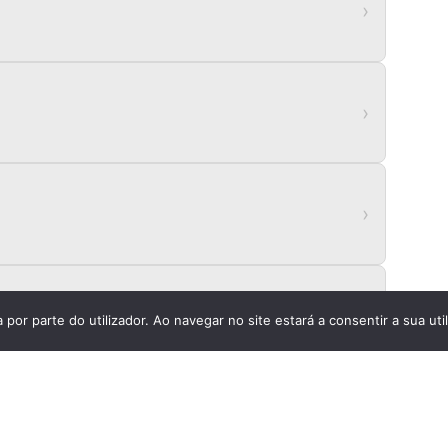
›
›
›
›
a por parte do utilizador. Ao navegar no site estará a consentir a sua ut
uinta-feira · Sexta-feira · Sábado
Vários ritmos
de Rio Tinto
›
Sábado
Vários ritmos