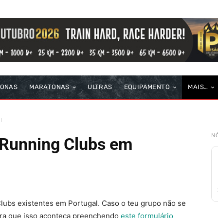
TONAS
MARATONAS
ULTRAS
EQUIPAMENTO
MAIS…
l
NÓ
 Running Clubs em
lubs existentes em Portugal. Caso o teu grupo não se
para que isso aconteça preenchendo
este formulário