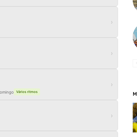
›
›
›
 Domingo
Vários ritmos
M
›