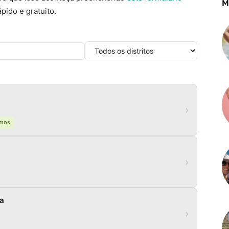
M
pido e gratuito.
›
tmos
›
da
›