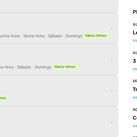
P
A
›
L
Quinta-feira · Sexta-feira · Sábado · Domingo
Vários ritmos
Fi
A
›
3
xta-feira · Sábado · Domingo
Vários ritmos
Fi
P
T
›
Vi
tmos
N
C
›
Vi