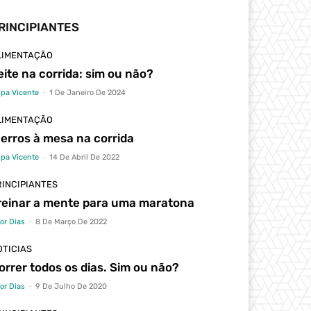
RINCIPIANTES
LIMENTAÇÃO
eite na corrida: sim ou não?
lipa Vicente
-
1 De Janeiro De 2024
LIMENTAÇÃO
 erros à mesa na corrida
lipa Vicente
-
14 De Abril De 2022
RINCIPIANTES
reinar a mente para uma maratona
tor Dias
-
8 De Março De 2022
OTICIAS
orrer todos os dias. Sim ou não?
tor Dias
-
9 De Julho De 2020