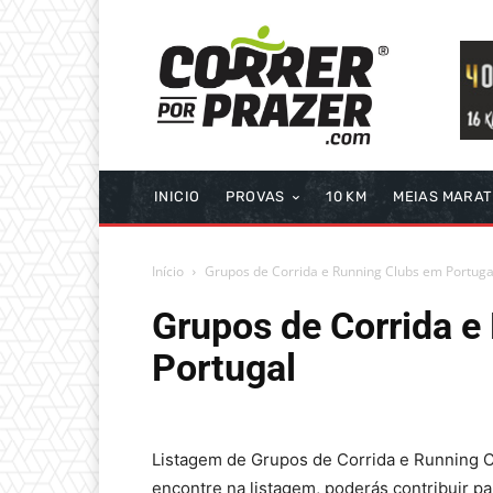
INICIO
PROVAS
10 KM
MEIAS MARA
Início
Grupos de Corrida e Running Clubs em Portuga
Grupos de Corrida e
Portugal
Listagem de Grupos de Corrida e Running C
encontre na listagem, poderás contribuir 