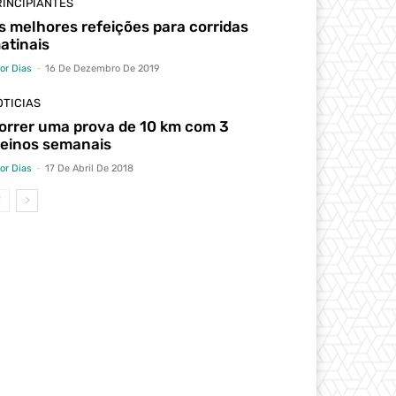
RINCIPIANTES
s melhores refeições para corridas
atinais
tor Dias
-
16 De Dezembro De 2019
OTICIAS
orrer uma prova de 10 km com 3
reinos semanais
tor Dias
-
17 De Abril De 2018