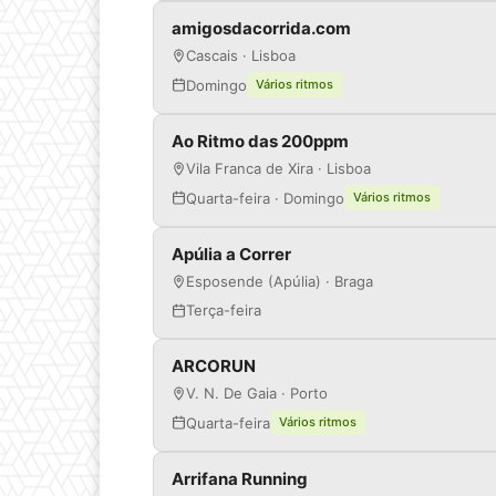
amigosdacorrida.com
Cascais · Lisboa
Domingo
Vários ritmos
Ao Ritmo das 200ppm
Vila Franca de Xira · Lisboa
Quarta-feira · Domingo
Vários ritmos
Apúlia a Correr
Esposende (Apúlia) · Braga
Terça-feira
ARCORUN
V. N. De Gaia · Porto
Quarta-feira
Vários ritmos
Arrifana Running