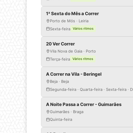
1ª Sexta do Mês a Correr
Porto de Mós · Leiria
Sexta-feira
Vários ritmos
20 Ver Correr
Vila Nova de Gaia · Porto
Terça-feira
Vários ritmos
A Correr na Vila - Beringel
Beja · Beja
Segunda-feira · Quarta-feira · Sexta-feira ·
A Noite Passa a Correr - Guimarães
Guimarães · Braga
Quinta-feira