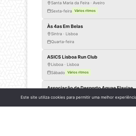
Santa Maria da Feira · Aveiro
Sexta-feira
Vários ritmos
Às 4as Em Belas
Sintra · Lisboa
Quarta-feira
ASICS Lisboa Run Club
Lisboa · Lisboa
Sábado
Vários ritmos
Associação de Desporto Aquae Flaviae
Chaves · Vila Real
Este site utiliza cookies para permitir uma melhor experiênci
Segunda-feira · Terça-feira · Quarta-feira · Q
Associação RunRiver - Escola Atletismo 
Gondomar · Porto
Segunda-feira · Terça-feira · Quinta-feira · 