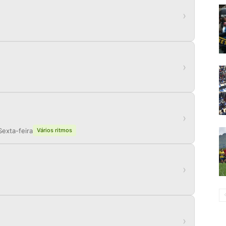
›
›
›
Sexta-feira
Vários ritmos
›
›