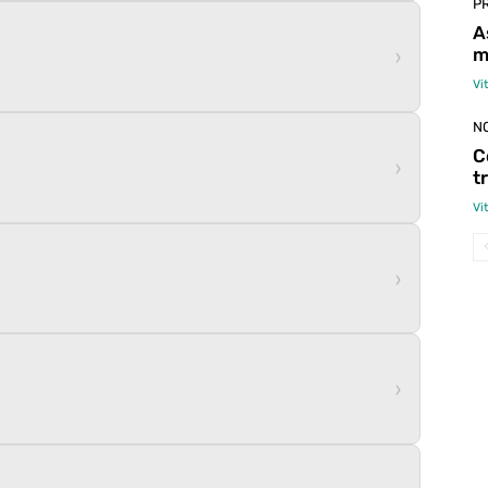
P
A
m
›
Vi
N
C
›
t
Vi
›
›