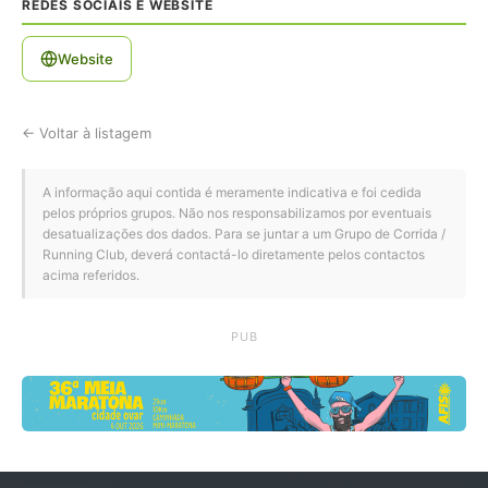
REDES SOCIAIS E WEBSITE
Website
← Voltar à listagem
A informação aqui contida é meramente indicativa e foi cedida
pelos próprios grupos. Não nos responsabilizamos por eventuais
desatualizações dos dados. Para se juntar a um Grupo de Corrida /
Running Club, deverá contactá-lo diretamente pelos contactos
acima referidos.
PUB