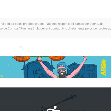
 foi cedida pelos próprios grupos. Não nos responsabilizamos por eventuais
po de Corrida / Running Club, deverá contactá-lo diretamente pelos contactos a
PUB