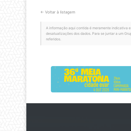
← Voltar à listagem
A informação aqui contida é meramente indicativa e
desatualizações dos dados. Para se juntar a um Gru
referidos.