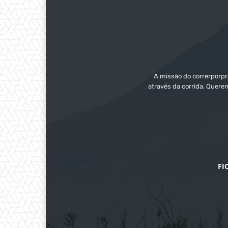
A missão do correrporpra
através da corrida. Quere
FI