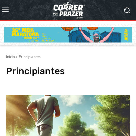
Início
Principiantes
Principiantes
Alimentação
ARTIGO PATROCINADO
Atleta Mistério
Blogosfera Corre