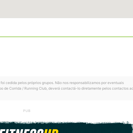
 foi cedida pelos próprios grupos. Não nos responsabilizamos por eventuais
po de Corrida / Running Club, deverá contactá-lo diretamente pelos contactos a
PUB