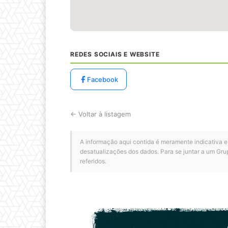
REDES SOCIAIS E WEBSITE
Facebook
← Voltar à listagem
A informação aqui contida é meramente indicativa e
desatualizações dos dados. Para se juntar a um Gru
referidos.