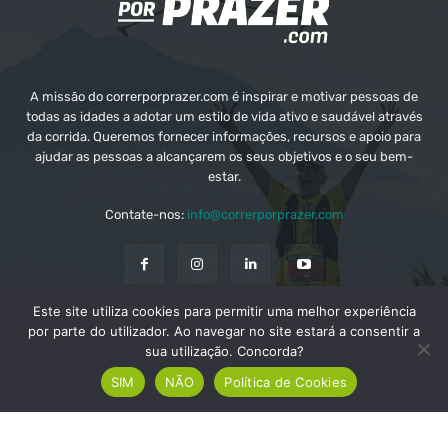
A missão do correrporprazer.com é inspirar e motivar pessoas de
todas as idades a adotar um estilo de vida ativo e saudável através
da corrida. Queremos fornecer informações, recursos e apoio para
ajudar as pessoas a alcançarem os seus objetivos e o seu bem-
estar.
Contate-nos:
info@correrporprazer.com
Este site utiliza cookies para permitir uma melhor experiência
FICHA TÉCNICA
MEDIA KIT
PUBLICIDADE
por parte do utilizador. Ao navegar no site estará a consentir a
sua utilização. Concorda?
ADICIONAR PROVA
SIM
NÃO
Política de Cookies
© Copyright - Correr Por Prazer 2008 - 2026