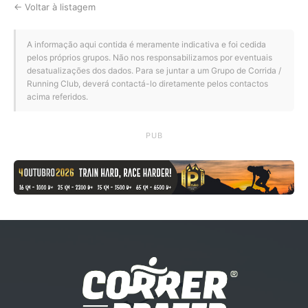
← Voltar à listagem
A informação aqui contida é meramente indicativa e foi cedida
pelos próprios grupos. Não nos responsabilizamos por eventuais
desatualizações dos dados. Para se juntar a um Grupo de Corrida /
Running Club, deverá contactá-lo diretamente pelos contactos
acima referidos.
PUB