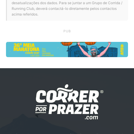
desatualizações dos dados. Para se juntar a um Grupo de Corrida /
Running Club, deverá contactá-lo diretamente pelos contactos
acima referidos.
PUB