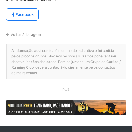
Facebook
← Voltar à listagem
A informação aqui contida é meramente indicativa e foi cedida
pelos próprios grupos. Não nos responsabilizamos por eventuais
desatualizações dos dados. Para se juntar a um Grupo de Corrida /
Running Club, deverá contactá-lo diretamente pelos contactos
acima referidos.
PUB