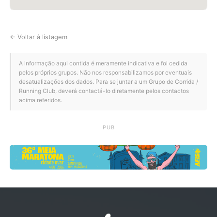
← Voltar à listagem
A informação aqui contida é meramente indicativa e foi cedida
pelos próprios grupos. Não nos responsabilizamos por eventuais
desatualizações dos dados. Para se juntar a um Grupo de Corrida /
Running Club, deverá contactá-lo diretamente pelos contactos
acima referidos.
PUB