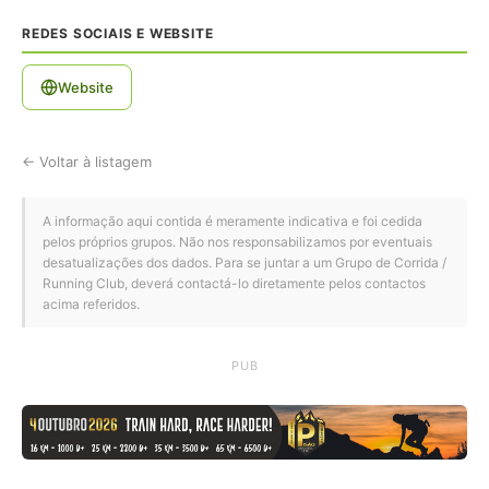
REDES SOCIAIS E WEBSITE
Website
← Voltar à listagem
A informação aqui contida é meramente indicativa e foi cedida
pelos próprios grupos. Não nos responsabilizamos por eventuais
desatualizações dos dados. Para se juntar a um Grupo de Corrida /
Running Club, deverá contactá-lo diretamente pelos contactos
acima referidos.
PUB