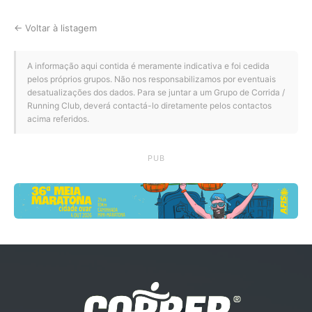
← Voltar à listagem
A informação aqui contida é meramente indicativa e foi cedida
pelos próprios grupos. Não nos responsabilizamos por eventuais
desatualizações dos dados. Para se juntar a um Grupo de Corrida /
Running Club, deverá contactá-lo diretamente pelos contactos
acima referidos.
PUB