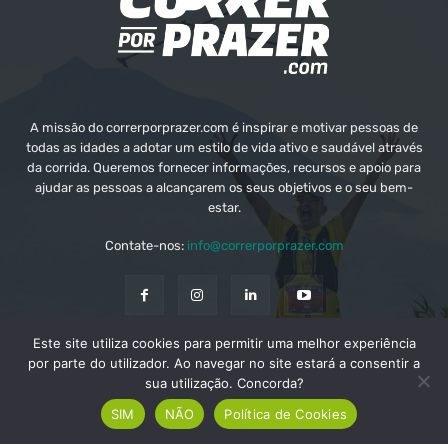
A missão do correrporprazer.com é inspirar e motivar pessoas de
todas as idades a adotar um estilo de vida ativo e saudável através
da corrida. Queremos fornecer informações, recursos e apoio para
ajudar as pessoas a alcançarem os seus objetivos e o seu bem-
estar.
Contate-nos:
info@correrporprazer.com
Este site utiliza cookies para permitir uma melhor experiência
FICHA TÉCNICA
MEDIA KIT
PUBLICIDADE
por parte do utilizador. Ao navegar no site estará a consentir a
sua utilização. Concorda?
ADICIONAR PROVA
SIM
NÃO
Política de Cookies
© Copyright - Correr Por Prazer 2008 - 2026