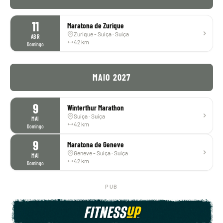
11
Maratona de Zurique
Zurique - Suíça · Suíça
ABR
42 km
Domingo
MAIO 2027
9
Winterthur Marathon
Suíça · Suíça
MAI
42 km
Domingo
9
Maratona de Geneve
Geneve - Suíça · Suíça
MAI
42 km
Domingo
PUB