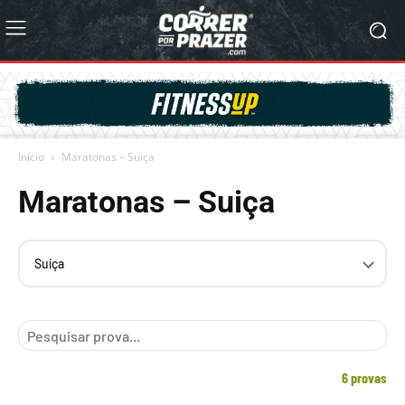
Início
Maratonas – Suiça
Maratonas – Suiça
Selecione
o
país
6 provas