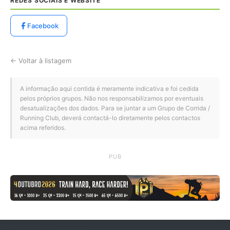
REDES SOCIAIS E WEBSITE
Facebook
← Voltar à listagem
A informação aqui contida é meramente indicativa e foi cedida
pelos próprios grupos. Não nos responsabilizamos por eventuais
desatualizações dos dados. Para se juntar a um Grupo de Corrida /
Running Club, deverá contactá-lo diretamente pelos contactos
acima referidos.
PUB