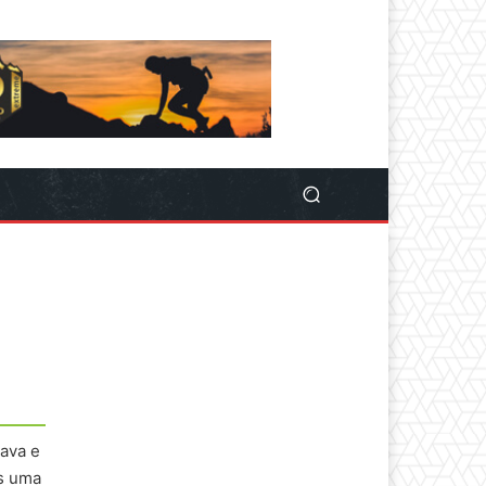
tava e
as uma