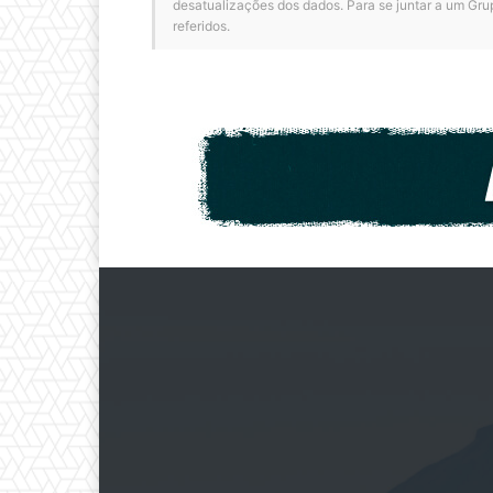
desatualizações dos dados. Para se juntar a um Gru
referidos.