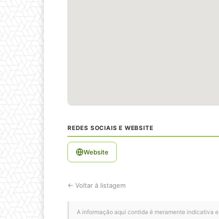
REDES SOCIAIS E WEBSITE
Website
← Voltar à listagem
A informação aqui contida é meramente indicativa e