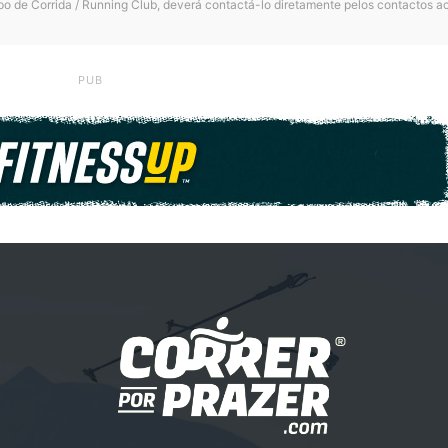
po de Corrida / Running Club, deverá contactá-lo diretamente pelos contactos a
PUB