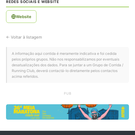
REDES SOCIAIS E WEBSITE
Website
← Voltar à listagem
A informação aqui contida é meramente indicativa e foi cedida
pelos próprios grupos. Não nos responsabilizamos por eventuais
desatualizações dos dados. Para se juntar a um Grupo de Corrida /
Running Club, deverá contactá-lo diretamente pelos contactos
acima referidos.
PUB