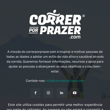
A missão do correrporprazer.com é inspirar e motivar pessoas de
todas as idades a adotar um estilo de vida ativo e saudável através
da corrida. Queremos fornecer informações, recursos e apoio para
ajudar as pessoas a alcançarem os seus objetivos e o seu bem-
estar.
Contate-nos:
info@correrporprazer.com
Este site utiliza cookies para permitir uma melhor experiência
FICHA TÉCNICA
MEDIA KIT
PUBLICIDADE
por parte do utilizador. Ao navegar no site estará a consentir a