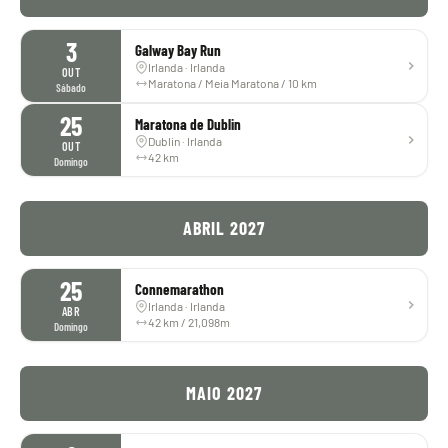
3
Galway Bay Run
Irlanda · Irlanda
OUT
Maratona / Meia Maratona / 10 km
Sábado
25
Maratona de Dublin
Dublin · Irlanda
OUT
42 km
Domingo
ABRIL 2027
25
Connemarathon
Irlanda · Irlanda
ABR
42 km / 21,098m
Domingo
MAIO 2027