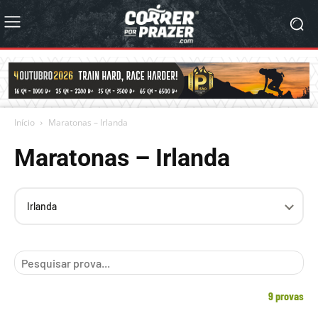
Início
Maratonas – Irlanda
Maratonas – Irlanda
Selecione
o
país
9 provas