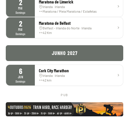
2
Maratona de Limerick
Irlanda · Irlanda
MAI
Maratona / Meia Maratona / Estafetas
Domingo
2
Maratona de Belfast
Belfast - Irlanda do Norte · Irlanda
MAI
42 Km
Domingo
JUNHO 2027
6
Cork City Marathon
Irlanda · Irlanda
JUN
42 km
Domingo
PUB