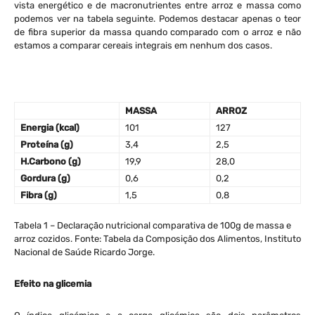
vista energético e de macronutrientes entre arroz e massa como
podemos ver na tabela seguinte. Podemos destacar apenas o teor
de fibra superior da massa quando comparado com o arroz e não
estamos a comparar cereais integrais em nenhum dos casos.
MASSA
ARROZ
Energia (kcal)
101
127
Proteína (g)
3,4
2,5
H.Carbono (g)
19,9
28,0
Gordura (g)
0,6
0,2
Fibra (g)
1,5
0,8
Tabela 1 – Declaração nutricional comparativa de 100g de massa e
arroz cozidos. Fonte: Tabela da Composição dos Alimentos, Instituto
Nacional de Saúde Ricardo Jorge.
Efeito na glicemia