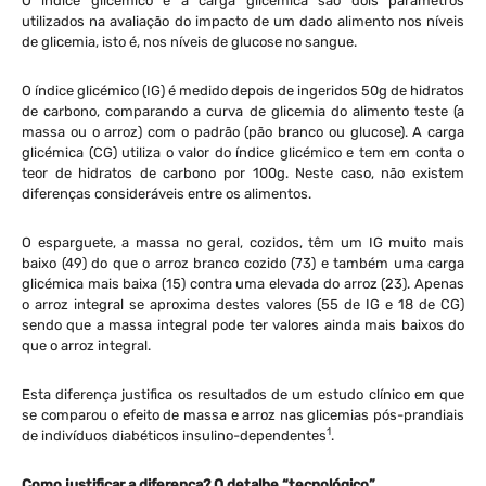
O índice glicémico e a carga glicémica são dois parâmetros
utilizados na avaliação do impacto de um dado alimento nos níveis
de glicemia, isto é, nos níveis de glucose no sangue.
O índice glicémico (IG) é medido depois de ingeridos 50g de hidratos
de carbono, comparando a curva de glicemia do alimento teste (a
massa ou o arroz) com o padrão (pão branco ou glucose). A carga
glicémica (CG) utiliza o valor do índice glicémico e tem em conta o
teor de hidratos de carbono por 100g. Neste caso, não existem
diferenças consideráveis entre os alimentos.
O esparguete, a massa no geral, cozidos, têm um IG muito mais
baixo (49) do que o arroz branco cozido (73) e também uma carga
glicémica mais baixa (15) contra uma elevada do arroz (23). Apenas
o arroz integral se aproxima destes valores (55 de IG e 18 de CG)
sendo que a massa integral pode ter valores ainda mais baixos do
que o arroz integral.
Esta diferença justifica os resultados de um estudo clínico em que
se comparou o efeito de massa e arroz nas glicemias pós-prandiais
1
de indivíduos diabéticos insulino-dependentes
.
Como justificar a diferença? O detalhe “tecnológico”