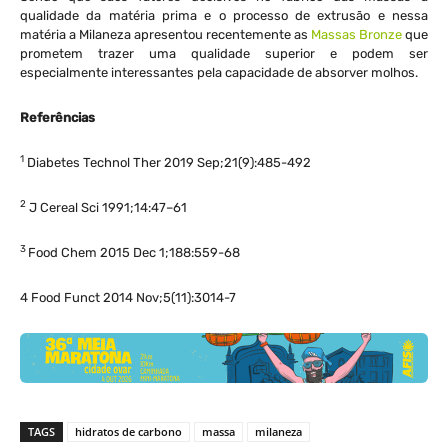
qualidade da matéria prima e o processo de extrusão e nessa
matéria a Milaneza apresentou recentemente as
Massas Bronze
que
prometem trazer uma qualidade superior e podem ser
especialmente interessantes pela capacidade de absorver molhos.
Referências
1
Diabetes Technol Ther 2019 Sep;21(9):485-492
2
J Cereal Sci 1991;14:47–61
3
Food Chem 2015 Dec 1;188:559-68
4 Food Funct 2014 Nov;5(11):3014-7
TAGS
hidratos de carbono
massa
milaneza