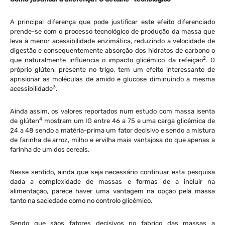
A principal diferença que pode justificar este efeito diferenciado
prende-se com o processo tecnológico de produção da massa que
leva à menor acessibilidade enzimática, reduzindo a velocidade de
digestão e consequentemente absorção dos hidratos de carbono o
2
que naturalmente influencia o impacto glicémico da refeição
. O
próprio glúten, presente no trigo, tem um efeito interessante de
aprisionar as moléculas de amido e glucose diminuindo a mesma
3
acessibilidade
.
Ainda assim, os valores reportados num estudo com massa isenta
4
de glúten
mostram um IG entre 46 a 75 e uma carga glicémica de
24 a 48 sendo a matéria-prima um fator decisivo e sendo a mistura
de farinha de arroz, milho e ervilha mais vantajosa do que apenas a
farinha de um dos cereais.
Nesse sentido, ainda que seja necessário continuar esta pesquisa
dada a complexidade de massas e formas de a incluir na
alimentação, parece haver uma vantagem na opção pela massa
tanto na saciedade como no controlo glicémico.
Sendo que sãos fatores decisivos no fabrico das massas a