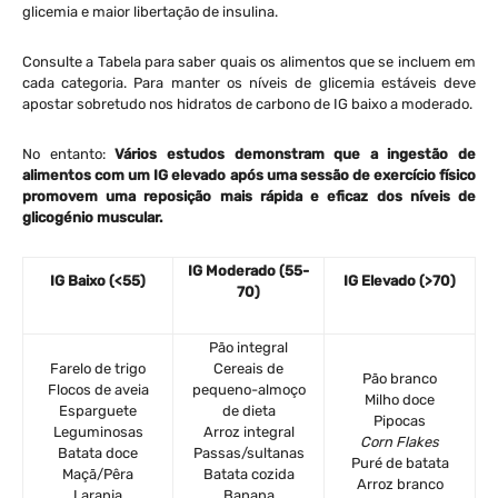
glicemia e maior libertação de insulina.
Consulte a Tabela para saber quais os alimentos que se incluem em
cada categoria. Para manter os níveis de glicemia estáveis deve
apostar sobretudo nos hidratos de carbono de IG baixo a moderado.
No entanto:
Vários estudos demonstram que a ingestão de
alimentos com um IG elevado após uma sessão de exercício físico
promovem uma reposição mais rápida e eficaz dos níveis de
glicogénio muscular.
IG Moderado (55-
IG Baixo (<55)
IG Elevado (>70)
70)
Pão integral
Farelo de trigo
Cereais de
Pão branco
Flocos de aveia
pequeno-almoço
Milho doce
Esparguete
de dieta
Pipocas
Leguminosas
Arroz integral
Corn Flakes
Batata doce
Passas/sultanas
Puré de batata
Maçã/Pêra
Batata cozida
Arroz branco
Laranja
Banana