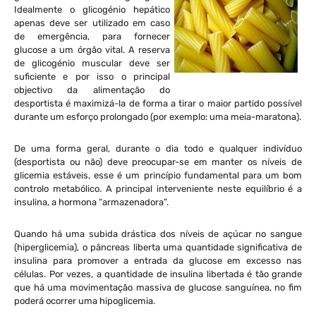
Idealmente o glicogénio hepático
apenas deve ser utilizado em caso
de emergência, para fornecer
glucose a um órgão vital. A reserva
de glicogénio muscular deve ser
suficiente e por isso o principal
objectivo da alimentação do
desportista é maximizá-la de forma a tirar o maior partido possível
durante um esforço prolongado (por exemplo: uma meia-maratona).
De uma forma geral, durante o dia todo e qualquer indivíduo
(desportista ou não) deve preocupar-se em manter os níveis de
glicemia estáveis, esse é um princípio fundamental para um bom
controlo metabólico. A principal interveniente neste equilíbrio é a
insulina, a hormona “armazenadora”.
Quando há uma subida drástica dos níveis de açúcar no sangue
(hiperglicemia), o pâncreas liberta uma quantidade significativa de
insulina para promover a entrada da glucose em excesso nas
células. Por vezes, a quantidade de insulina libertada é tão grande
que há uma movimentação massiva de glucose sanguínea, no fim
poderá ocorrer uma hipoglicemia.