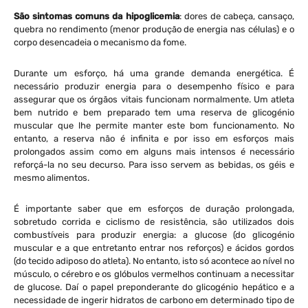
São sintomas comuns da hipoglicemia
: dores de cabeça, cansaço,
quebra no rendimento (menor produção de energia nas células) e o
corpo desencadeia o mecanismo da fome.
Durante um esforço, há uma grande demanda energética. É
necessário produzir energia para o desempenho físico e para
assegurar que os órgãos vitais funcionam normalmente. Um atleta
bem nutrido e bem preparado tem uma reserva de glicogénio
muscular que lhe permite manter este bom funcionamento. No
entanto, a reserva não é infinita e por isso em esforços mais
prolongados assim como em alguns mais intensos é necessário
reforçá-la no seu decurso. Para isso servem as bebidas, os géis e
mesmo alimentos.
É importante saber que em esforços de duração prolongada,
sobretudo corrida e ciclismo de resistência, são utilizados dois
combustíveis para produzir energia: a glucose (do glicogénio
muscular e a que entretanto entrar nos reforços) e ácidos gordos
(do tecido adiposo do atleta). No entanto, isto só acontece ao nível no
músculo, o cérebro e os glóbulos vermelhos continuam a necessitar
de glucose. Daí o papel preponderante do glicogénio hepático e a
necessidade de ingerir hidratos de carbono em determinado tipo de