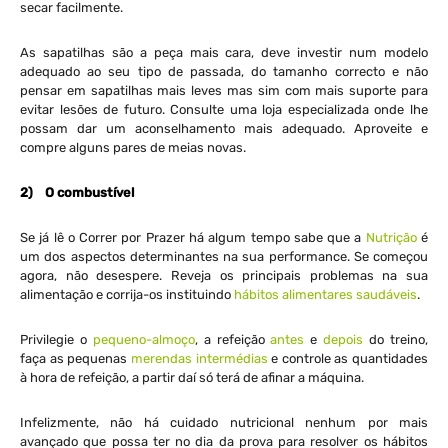
secar facilmente.
As sapatilhas são a peça mais cara, deve investir num modelo
adequado ao seu tipo de passada, do tamanho correcto e não
pensar em sapatilhas mais leves mas sim com mais suporte para
evitar lesões de futuro. Consulte uma loja especializada onde lhe
possam dar um aconselhamento mais adequado. Aproveite e
compre alguns pares de meias novas.
2)
O combustível
Se já lê o Correr por Prazer há algum tempo sabe que a
Nutrição
é
um dos aspectos determinantes na sua performance. Se começou
agora, não desespere. Reveja os principais problemas na sua
alimentação e corrija-os instituindo
hábitos alimentares saudáveis
.
Privilegie o
pequeno-almoço
, a refeição
antes
e
depois
do treino,
faça as pequenas
merendas intermédias
e controle as quantidades
à hora de refeição, a partir daí só terá de afinar a máquina.
Infelizmente, não há cuidado nutricional nenhum por mais
avançado que possa ter no dia da prova para resolver os hábitos