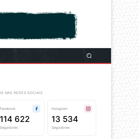
ÓS NAS REDES SOCIAIS
Facebook
Instagram
114 622
13 534
Seguidores
Seguidores