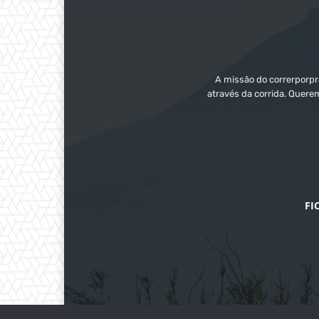
A missão do correrporpra
através da corrida. Quere
FI