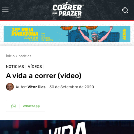
Início
noticias
NOTICIAS
VÍDEOS
A vida a correr (video)
Autor:
Vitor Dias
30 de Setembro de 2020
WhatsApp