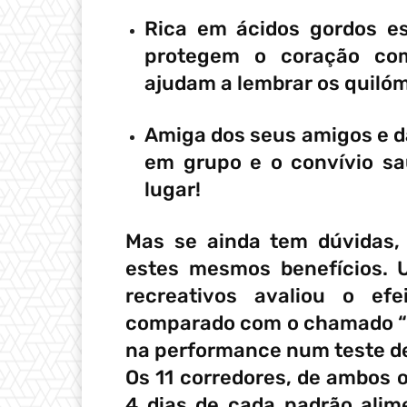
Rica em ácidos gordos e
protegem o coração com
ajudam a lembrar os quiló
Amiga dos seus amigos e d
em grupo e o convívio sa
lugar!
Mas se ainda tem dúvidas,
estes mesmos benefícios. 
recreativos avaliou o ef
comparado com o chamado “oc
na performance num teste de
Os 11 corredores, de ambos 
4 dias de cada padrão alim