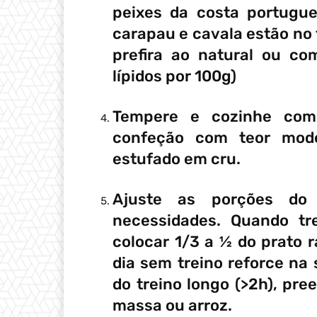
peixes da costa portugu
carapau e cavala estão no
prefira ao natural ou c
lípidos por 100g)
Tempere e cozinhe com
confeção com teor mo
estufado em cru.
Ajuste as porções do
necessidades. Quando tr
colocar 1/3 a ½ do prato
dia sem treino reforce na
do treino longo (>2h), pr
massa ou arroz.