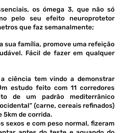
ssenciais, os ómega 3, que não só
o pelo seu efeito neuroprotetor
metros que faz semanalmente;
a sua família, promove uma refeição
udável. Fácil de fazer em qualquer
 a ciência tem vindo a demonstrar
Um estudo feito com 11 corredores
eito de um padrão mediterrânico
idental” (carne, cereais refinados)
 5km de corrida.
os sexos e com peso normal, fizeram
entar antes do teste e aquando do