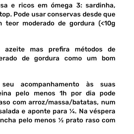
esa e ricos em ómega 3: sardinha,
 top. Pode usar conservas desde que
om teor moderado de gordura (<10g
 azeite mas prefira métodos de
derado de gordura como um bom
 seu acompanhamento às suas
eina pelo menos 1h por dia pode
 raso com arroz/massa/batatas, num
 salada e aponte para ¼. Na véspera
eencha pelo menos ½ prato raso com