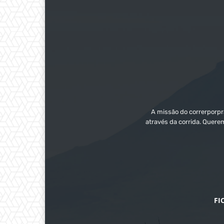
A missão do correrporpra
através da corrida. Quere
FI