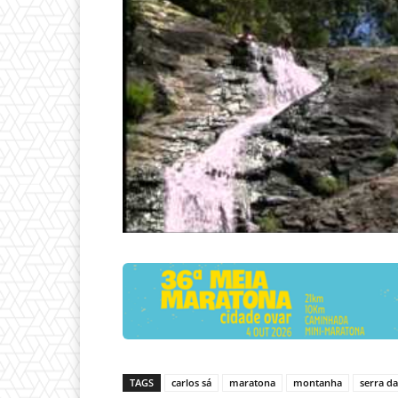
TAGS
carlos sá
maratona
montanha
serra d