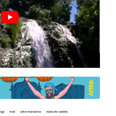
arga
trail
ultra maratona
viana do castelo