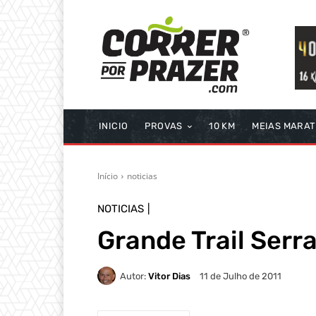
INICIO
PROVAS
10 KM
MEIAS MARA
Início
noticias
NOTICIAS
Grande Trail Serr
Autor:
Vitor Dias
11 de Julho de 2011