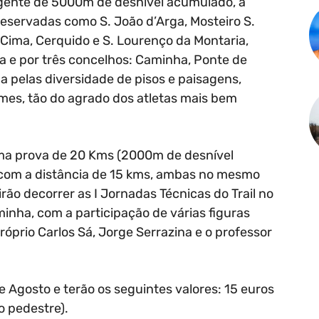
ente de 5000m de desnível acumulado, a
reservadas como S. João d’Arga, Mosteiro S.
 Cima, Cerquido e S. Lourenço da Montaria,
a e por três concelhos: Caminha, Ponte de
a pelas diversidade de pisos e paisagens,
mes, tão do agrado dos atletas mais bem
uma prova de 20 Kms (2000m de desnível
com a distância de 15 kms, ambas no mesmo
irão decorrer as I Jornadas Técnicas do Trail no
inha, com a participação de várias figuras
róprio Carlos Sá, Jorge Serrazina e o professor
de Agosto e terão os seguintes valores: 15 euros
o pedestre).