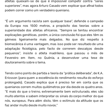
atletas queixam-se de que é impossível competir contra “seres
superiores”, mas agora Arturo Casado vem explicar que afinal todos
podem correr como um verdadeiro queniano.
“É um argumento racista sem qualquer base”, defende o campeão
da Europa nos 1500 metros, a propósito das teorias sobre a
superioridade dos atletas africanos. “Sempre se tentou encontrar
explicações genéticas, porém, a única conclusão foi que eles têm os
gémeos ligeiramente mais delgados. No que diz respeito à
biomecânica é uma vantagem, mas isso pode ser resultado de uma
adaptação fisiológica, pelo facto de correrem descalços desde
pequenos”, insiste o atleta madrileno, que passou o mês de
Fevereiro em Item, no Quénia, a desenvolver uma tese de
doutoramento sobre o tema.
Tendo como ponto de partida a teoria da “prática deliberada”, de K.A.
Ericsson (para quem a excelência do rendimento resulta do esforço
prolongado), Casado explica que é preciso ter em conta que os
quenianos correm muitos quilómetros por dia desde os quatro anos.
“E mais do que o treino, extremamente bem estruturado, eles são
muito atentos e sabem interpretar os sinais do corpo melhor do que
nós, europeus. Para além disto, têm o estímulo da altitude que os
faz andar muito desde muito novos.”