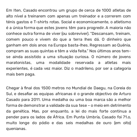
Em Iten, Casado encontrou um grupo de cerca de 1000 atletas de
alto nível a treinarem com apenas um treinador e a correrem com
ténis gastos e T-shirts rotas. Social e economicamente, o atletismo
é a única forma que estes jovens têm para progredir. A maioria não
conhece outra forma de viver (ou sobreviver). “Descansam, treinam,
comem pouco e vivem do que a terra lhes dá. O dinheiro que
ganham em dois anos na Europa basta-lhes. Regressam ao Quénia,
compram as suas quintas e têm a vida feita.” Nos últimos anos tem-
se ainda assistido a uma situação curiosa. O número de jovens
maratonistas, uma modalidade reservada a atletas mais
experientes, é cada vez maior. Diz o madrileno, por ser a categoria
mais bem paga.
Chegar à final dos 1500 metros no Mundial de Daegu, na Coreia do
Sul, e desafiar as equipas africanas é o grande objectivo de Arturo
Casado para 2011. Uma medalha ou uma boa marca são a melhor
forma de demonstrar a validade da sua tese – o meio em detrimento
da genética. Mas, por enquanto, a lei do mais forte continua a
pender para os lados de África. Em Punta Umbría, Casado foi 71.o,
muito longe do pódio e das seis medalhas de ouro (em oito)
quenianas.