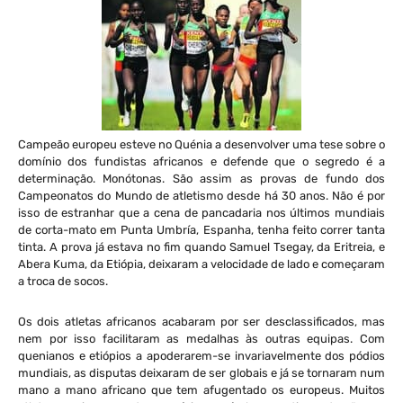
Campeão europeu esteve no Quénia a desenvolver uma tese sobre o
domínio dos fundistas africanos e defende que o segredo é a
determinação. Monótonas. São assim as provas de fundo dos
Campeonatos do Mundo de atletismo desde há 30 anos. Não é por
isso de estranhar que a cena de pancadaria nos últimos mundiais
de corta-mato em Punta Umbría, Espanha, tenha feito correr tanta
tinta. A prova já estava no fim quando Samuel Tsegay, da Eritreia, e
Abera Kuma, da Etiópia, deixaram a velocidade de lado e começaram
a troca de socos.
Os dois atletas africanos acabaram por ser desclassificados, mas
nem por isso facilitaram as medalhas às outras equipas. Com
quenianos e etiópios a apoderarem-se invariavelmente dos pódios
mundiais, as disputas deixaram de ser globais e já se tornaram num
mano a mano africano que tem afugentado os europeus. Muitos