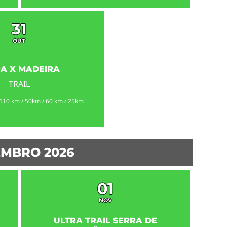
31
OUT
RA X MADEIRA
TRAIL
110 km / 50km / 60 km / 25km
MBRO 2026
01
NOV
ULTRA TRAIL SERRA DE