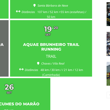
Santa Bárbara de Nexe
Distâncias
107 km / 52 km +55 km (estafetas) /
50 km
19
20
SET
RA
AQUAE BRUNHEIRO TRAIL
RUNNING
TRAIL
Chaves / Vila Real
Distâncias
48 km / 30 km / / 21 km / 12 km
(Caminhada)
26
SET
 CUMES DO MARÃO