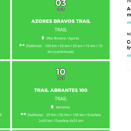
03
P
A
OUT
m
AZORES BRAVOS TRAIL
Vi
TRAIL
N
Ilha Terceira / Açores
C
Distâncias
100 km / 50 km / 35 km / 15 km / 10
t
km (caminhada)
Vi
10
OUT
TRAIL ABRANTES 100
TRAIL
Abrantes
 8
Distâncias
25 Km / 50 Km / 100 km / Estafeta
2x50 km / Estafeta 4x25 km