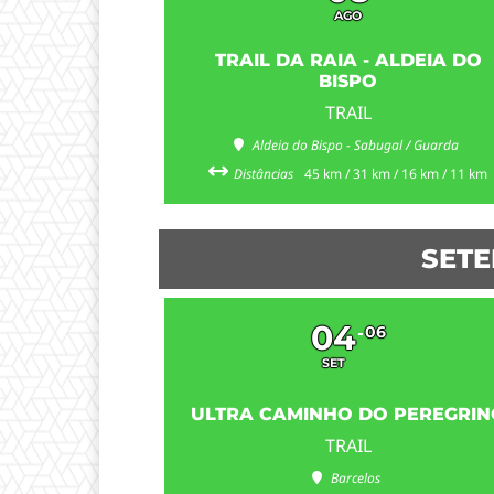
AGO
TRAIL DA RAIA - ALDEIA DO
BISPO
TRAIL
Aldeia do Bispo - Sabugal / Guarda
Distâncias
45 km / 31 km / 16 km / 11 km
SETE
04
06
SET
ULTRA CAMINHO DO PEREGRIN
TRAIL
Barcelos