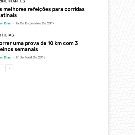
RINCIPIANTES
s melhores refeições para corridas
atinais
tor Dias
-
16 De Dezembro De 2019
OTICIAS
orrer uma prova de 10 km com 3
reinos semanais
tor Dias
-
17 De Abril De 2018