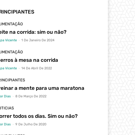
RINCIPIANTES
LIMENTAÇÃO
eite na corrida: sim ou não?
lipa Vicente
-
1 De Janeiro De 2024
LIMENTAÇÃO
 erros à mesa na corrida
lipa Vicente
-
14 De Abril De 2022
RINCIPIANTES
reinar a mente para uma maratona
tor Dias
-
8 De Março De 2022
OTICIAS
orrer todos os dias. Sim ou não?
tor Dias
-
9 De Julho De 2020