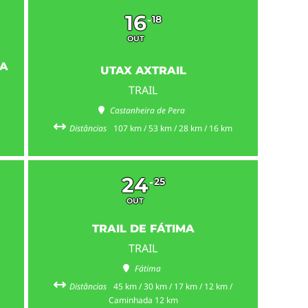
16
18
OUT
HA
UTAX AXTRAIL
TRAIL
Castanheira de Pera
Distâncias
107 km / 53 km / 28 km / 16 km
24
25
OUT
TRAIL DE FÁTIMA
TRAIL
Fátima
Distâncias
45 km / 30 km / 17 km / 12 km /
Caminhada 12 km