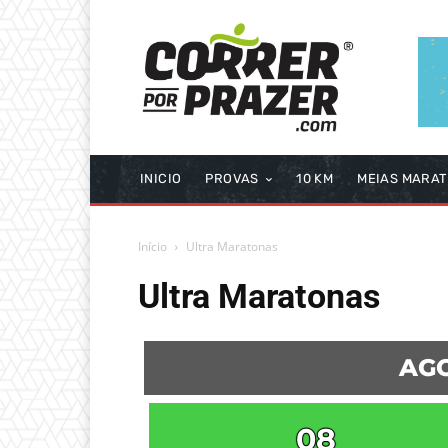
INICIO
PROVAS
10 KM
MEIAS MARA
Início
Ultra Maratonas
Ultra Maratonas
AGO
08