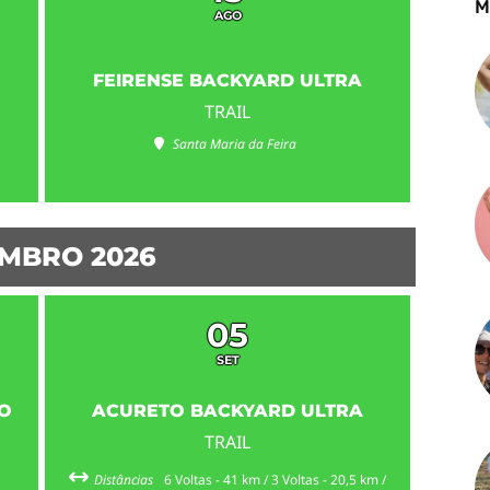
M
AGO
FEIRENSE BACKYARD ULTRA
TRAIL
Santa Maria da Feira
MBRO 2026
05
SET
O
ACURETO BACKYARD ULTRA
TRAIL
Distâncias
6 Voltas - 41 km / 3 Voltas - 20,5 km /