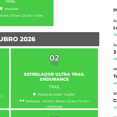
TRAIL
Amarante
P
50 km / 30 km / 20 km / 13 km
A
L
Fi
UBRO 2026
A
3
02
Fi
OUT
P
ESTRELAÇOR ULTRA TRAIL
T
ENDURANCE
Vi
TRAIL
N
Penhas da Saúde - Covilhã
12
C
Distâncias
103 km / 48 km / 32 km / 16 km /
caminhada
Vi