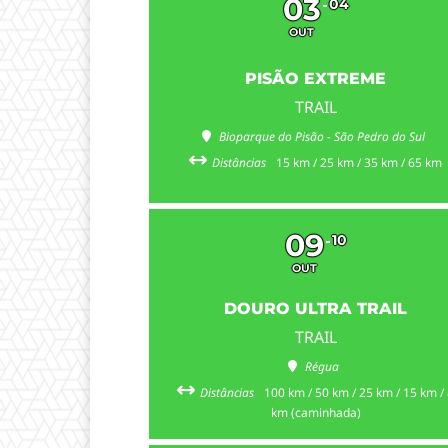
03
04
OUT
PISÃO EXTREME
TRAIL
Bioparque do Pisão - São Pedro do Sul
Distâncias
15 km / 25 km / 35 km / 65 km
09
10
OUT
DOURO ULTRA TRAIL
TRAIL
Régua
Distâncias
100 km / 50 km / 25 km / 15 km /
km (caminhada)