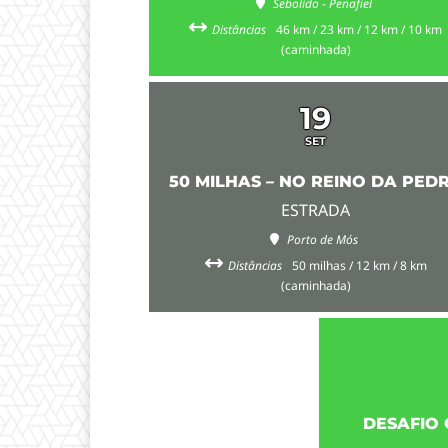
Sebolido - Penafiel
Distâncias
46 km / 23 km / 12 km / 10 km
(caminhada)
19
SET
50 MILHAS – NO REINO DA PED
ESTRADA
Porto de Mós
Distâncias
50 milhas / 12 km / 8 km
(caminhada)
DESAFIO