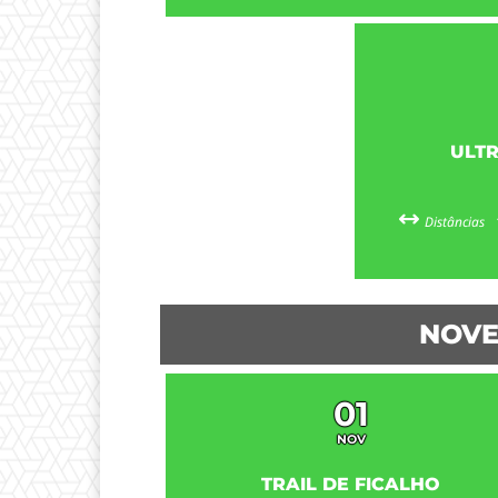
ULT
Distâncias
NOVE
01
NOV
TRAIL DE FICALHO