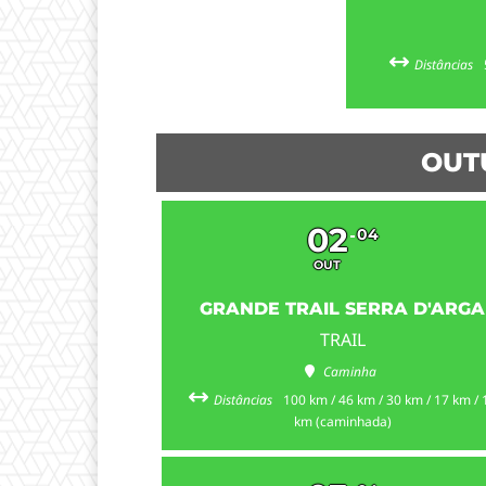
Distâncias
OUT
02
04
OUT
GRANDE TRAIL SERRA D'ARGA
TRAIL
Caminha
Distâncias
100 km / 46 km / 30 km / 17 km / 
km (caminhada)