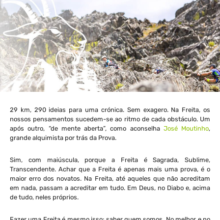
29 km, 290 ideias para uma crónica. Sem exagero. Na Freita, os
nossos pensamentos sucedem-se ao ritmo de cada obstáculo. Um
após outro, “de mente aberta”, como aconselha
José Moutinho
,
grande alquimista por trás da Prova.
Sim, com maiúscula, porque a Freita é Sagrada, Sublime,
Transcendente. Achar que a Freita é apenas mais uma prova, é o
maior erro dos novatos. Na Freita, até aqueles que não acreditam
em nada, passam a acreditar em tudo. Em Deus, no Diabo e, acima
de tudo, neles próprios.
Fazer uma Freita é mesmo isso: saber quem somos. No melhor e no