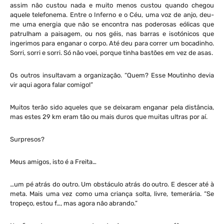
assim não custou nada e muito menos custou quando chegou
aquele telefonema. Entre o Inferno e o Céu, uma voz de anjo, deu-
me uma energia que não se encontra nas poderosas eólicas que
patrulham a paisagem, ou nos géis, nas barras e isotónicos que
ingerimos para enganar o corpo. Até deu para correr um bocadinho.
Sorri, sorri e sorri. Só não voei, porque tinha bastões em vez de asas.
Os outros insultavam a organização. “Quem? Esse Moutinho devia
vir aqui agora falar comigo!”
Muitos terão sido aqueles que se deixaram enganar pela distância,
mas estes 29 km eram tão ou mais duros que muitas ultras por aí.
Surpresos?
Meus amigos, isto é a Freita…
…um pé atrás do outro. Um obstáculo atrás do outro. E descer até à
meta. Mais uma vez como uma criança solta, livre, temerária. “Se
tropeço, estou f…, mas agora não abrando.”