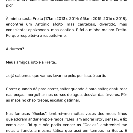
pior.
À minha sexta Freita (17km: 2013 e 2014; 65km: 2015, 2016 e 2018),
encontrei um António afoito, mas cauteloso; divertido, mas
consciente; apaixonado, mas contido. E foi a minha melhor Freita.
Porque respeitei-a e respeitei-me.
A dureza?
Meus amigos, isto é a Freita…
…e já sabemos que vamos levar no pelo, por isso, é curtir.
Correr quando dá para correr, saltar quando é para saltar, chafurdar
nas poças, mergulhar nos cursos de água, desviar das árvores. Pôr
as mãos no chão, trepar, escalar, gatinhar.
Nas famosas “Goelas”, lembrei-me muitas vezes dos meus filhos
que adoram andar empoleirados. “Eles iam adorar isto”, pensei… e fiz
como eles. Já que não podia vencer as “Goelas”, embrenhei-me
nelas a fundo, a mesma tática que usei em tempos na Besta. E