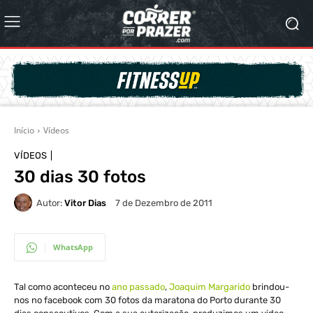
Início
Vídeos
VÍDEOS
30 dias 30 fotos
Autor:
Vitor Dias
7 de Dezembro de 2011
WhatsApp
Tal como aconteceu no
ano passado
,
Joaquim Margarido
brindou-
nos no facebook com 30 fotos da maratona do Porto durante 30