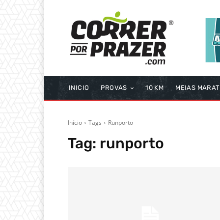
INICIO
PROVAS
10 KM
MEIAS MARA
Início
Tags
Runporto
Tag:
runporto