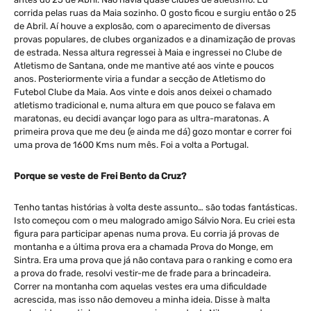
corrida pelas ruas da Maia sozinho. O gosto ficou e surgiu então o 25
de Abril. Aí houve a explosão, com o aparecimento de diversas
provas populares, de clubes organizados e a dinamização de provas
de estrada. Nessa altura regressei à Maia e ingressei no Clube de
Atletismo de Santana, onde me mantive até aos vinte e poucos
anos. Posteriormente viria a fundar a secção de Atletismo do
Futebol Clube da Maia. Aos vinte e dois anos deixei o chamado
atletismo tradicional e, numa altura em que pouco se falava em
maratonas, eu decidi avançar logo para as ultra-maratonas. A
primeira prova que me deu (e ainda me dá) gozo montar e correr foi
uma prova de 1600 Kms num mês. Foi a volta a Portugal.
Porque se veste de Frei Bento da Cruz?
Tenho tantas histórias à volta deste assunto… são todas fantásticas.
Isto começou com o meu malogrado amigo Sálvio Nora. Eu criei esta
figura para participar apenas numa prova. Eu corria já provas de
montanha e a última prova era a chamada Prova do Monge, em
Sintra. Era uma prova que já não contava para o ranking e como era
a prova do frade, resolvi vestir-me de frade para a brincadeira.
Correr na montanha com aquelas vestes era uma dificuldade
acrescida, mas isso não demoveu a minha ideia. Disse à malta