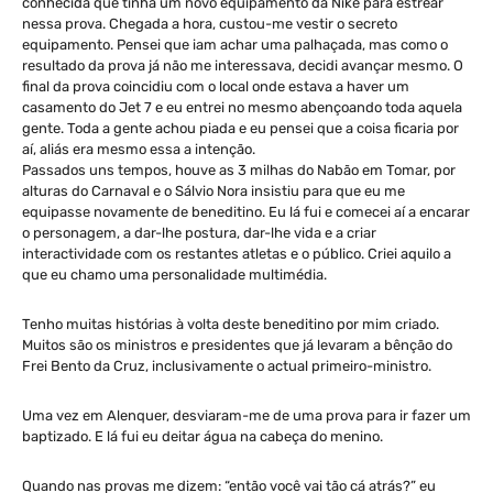
conhecida que tinha um novo equipamento da Nike para estrear
nessa prova. Chegada a hora, custou-me vestir o secreto
equipamento. Pensei que iam achar uma palhaçada, mas como o
resultado da prova já não me interessava, decidi avançar mesmo. O
final da prova coincidiu com o local onde estava a haver um
casamento do Jet 7 e eu entrei no mesmo abençoando toda aquela
gente. Toda a gente achou piada e eu pensei que a coisa ficaria por
aí, aliás era mesmo essa a intenção.
Passados uns tempos, houve as 3 milhas do Nabão em Tomar, por
alturas do Carnaval e o Sálvio Nora insistiu para que eu me
equipasse novamente de beneditino. Eu lá fui e comecei aí a encarar
o personagem, a dar-lhe postura, dar-lhe vida e a criar
interactividade com os restantes atletas e o público. Criei aquilo a
que eu chamo uma personalidade multimédia.
Tenho muitas histórias à volta deste beneditino por mim criado.
Muitos são os ministros e presidentes que já levaram a bênção do
Frei Bento da Cruz, inclusivamente o actual primeiro-ministro.
Uma vez em Alenquer, desviaram-me de uma prova para ir fazer um
baptizado. E lá fui eu deitar água na cabeça do menino.
Quando nas provas me dizem: “então você vai tão cá atrás?” eu