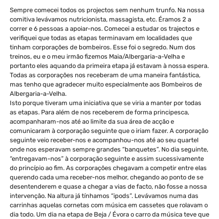
Sempre comecei todos os projectos sem nenhum trunfo. Na nossa
comitiva levávamos nutricionista, massagista, etc. Éramos 2 a
correr e 6 pessoas a apoiar-nos. Comecei a estudar os trajectos e
verifiquei que todas as etapas terminavam em localidades que
tinham corporações de bombeiros. Esse foi o segredo. Num dos
treinos, eu e o meu irmão fizemos Maia/Albergaria-a-Velha e
portanto eles aquando da primeira etapa já estavam à nossa espera.
Todas as corporações nos receberam de uma maneira fantástica,
mas tenho que agradecer muito especialmente aos Bombeiros de
Albergaria-a-Velha.
Isto porque tiveram uma iniciativa que se viria a manter por todas
as etapas. Para além de nos receberem de forma principesca,
acompanharam-nos até ao limite da sua área de acção e
comunicaram à corporação seguinte que o iriam fazer. A corporação
seguinte veio receber-nos e acompanhou-nos até ao seu quartel
onde nos esperavam sempre grandes “banquetes”. No dia seguinte,
“entregavam-nos” à corporação seguinte e assim sucessivamente
do princípio ao fim. As corporações chegavam a competir entre elas
querendo cada uma receber-nos melhor, chegando ao ponto de se
desentenderem e quase a chegar a vias de facto, não fosse a nossa
intervenção. Na altura já tínhamos “ipods”. Levávamos numa das
carrinhas aquelas cornetas com música em cassetes que rolavam o
dia todo. Um dia na etapa de Beja / Évora o carro da música teve que