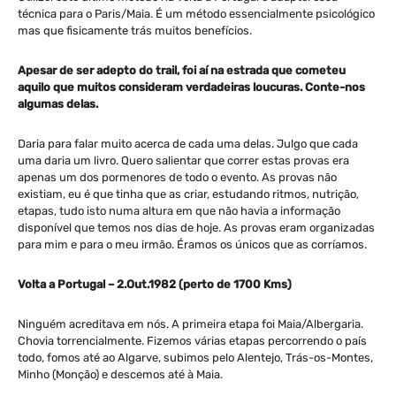
técnica para o Paris/Maia. É um método essencialmente psicológico
mas que fisicamente trás muitos benefícios.
Apesar de ser adepto do trail, foi aí na estrada que cometeu
aquilo que muitos consideram verdadeiras loucuras. Conte-nos
algumas delas.
Daria para falar muito acerca de cada uma delas. Julgo que cada
uma daria um livro. Quero salientar que correr estas provas era
apenas um dos pormenores de todo o evento. As provas não
existiam, eu é que tinha que as criar, estudando ritmos, nutrição,
etapas, tudo isto numa altura em que não havia a informação
disponível que temos nos dias de hoje. As provas eram organizadas
para mim e para o meu irmão. Éramos os únicos que as corríamos.
Volta a Portugal – 2.Out.1982 (perto de 1700 Kms)
Ninguém acreditava em nós. A primeira etapa foi Maia/Albergaria.
Chovia torrencialmente. Fizemos várias etapas percorrendo o país
todo, fomos até ao Algarve, subimos pelo Alentejo, Trás-os-Montes,
Minho (Monção) e descemos até à Maia.