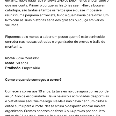
entanto, não é nada fácil entrevistá-lo ou pelo menos anotar tudo o
que nos conta. Primeiro porque as histórias saem-lhe da boca em
catadupa, são tantas e tantos os feitos que é quase impossível
reunir numa pequena entrevista, tudo o que haveria para dizer. Um
livro com as suas histórias seria dos grossos ou quiça em vários
volumes.
Fiquemos pelo menos a saber um pouco quem é este conhecido
corredor nas nossas estradas e organizador de provas e trails de
montanha.
Nome
: José Moutinho
Idade
: 50 anos
Profissão
: Empresário
Como e quando começou a correr?
Comecei a correr aos 10 anos. Estava eu no que agora corresponde
ao 5º. Ano de escolaridade. Havia na escola actividades desportivas
e o atletismo seduziu-me logo. Na Maia não havia nenhum clube e
então eu fui para o Porto. Nessa altura o desporto escolar não era
organizado. Éramos capazes de fazer 3 ou 4 provas por ano, isto
antes do 25 de Abril. Não havia quase clubes de atletismo. Eu