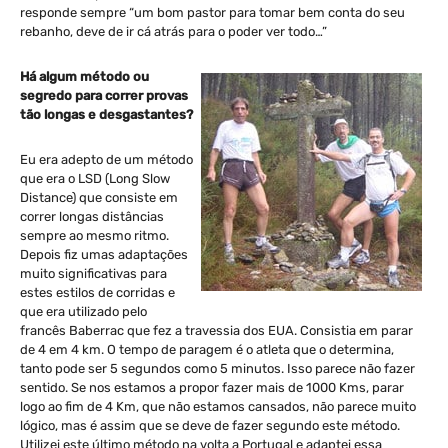
responde sempre “um bom pastor para tomar bem conta do seu
rebanho, deve de ir cá atrás para o poder ver todo…”
Há algum método ou
segredo para correr provas
tão longas e desgastantes?
Eu era adepto de um método
que era o LSD (Long Slow
Distance) que consiste em
correr longas distâncias
sempre ao mesmo ritmo.
Depois fiz umas adaptações
muito significativas para
estes estilos de corridas e
que era utilizado pelo
francês Baberrac que fez a travessia dos EUA. Consistia em parar
de 4 em 4 km. O tempo de paragem é o atleta que o determina,
tanto pode ser 5 segundos como 5 minutos. Isso parece não fazer
sentido. Se nos estamos a propor fazer mais de 1000 Kms, parar
logo ao fim de 4 Km, que não estamos cansados, não parece muito
lógico, mas é assim que se deve de fazer segundo este método.
Utilizei este último método na volta a Portugal e adaptei essa