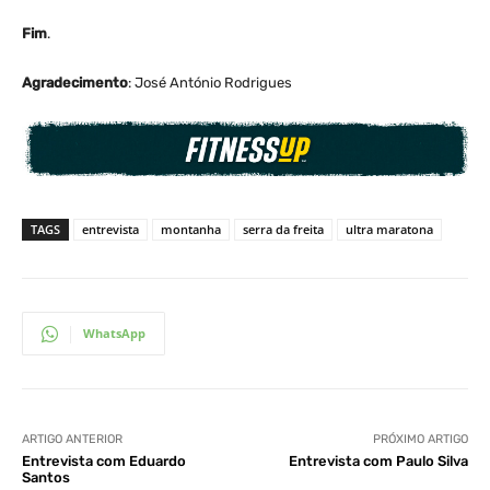
Fim
.
Agradecimento
: José António Rodrigues
TAGS
entrevista
montanha
serra da freita
ultra maratona
WhatsApp
ARTIGO ANTERIOR
PRÓXIMO ARTIGO
Entrevista com Eduardo
Entrevista com Paulo Silva
Santos