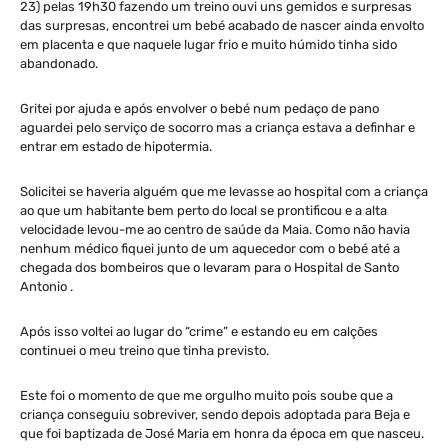
23) pelas 19h30 fazendo um treino ouvi uns gemidos e surpresas
das surpresas, encontrei um bebé acabado de nascer ainda envolto
em placenta e que naquele lugar frio e muito húmido tinha sido
abandonado.
Gritei por ajuda e após envolver o bebé num pedaço de pano
aguardei pelo serviço de socorro mas a criança estava a definhar e
entrar em estado de hipotermia.
Solicitei se haveria alguém que me levasse ao hospital com a criança
ao que um habitante bem perto do local se prontificou e a alta
velocidade levou-me ao centro de saúde da Maia. Como não havia
nenhum médico fiquei junto de um aquecedor com o bebé até a
chegada dos bombeiros que o levaram para o Hospital de Santo
Antonio .
Após isso voltei ao lugar do “crime” e estando eu em calções
continuei o meu treino que tinha previsto.
Este foi o momento de que me orgulho muito pois soube que a
criança conseguiu sobreviver, sendo depois adoptada para Beja e
que foi baptizada de José Maria em honra da época em que nasceu.