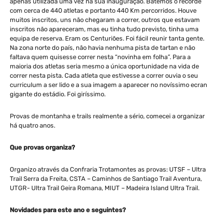
apenas utilizada uma vez na sua inauguração. Batemos o recorde
com cerca de 440 atletas e portanto 440 Km percorridos. Houve
muitos inscritos, uns não chegaram a correr, outros que estavam
inscritos não apareceram, mas eu tinha tudo previsto, tinha uma
equipa de reserva. Eram os Centuriões. Foi fácil reunir tanta gente.
Na zona norte do país, não havia nenhuma pista de tartan e não
faltava quem quisesse correr nesta “novinha em folha”. Para a
maioria dos atletas seria mesmo a única oportunidade na vida de
correr nesta pista. Cada atleta que estivesse a correr ouvia o seu
curriculum a ser lido e a sua imagem a aparecer no novíssimo ecran
gigante do estádio. Foi giríssimo.
Provas de montanha e trails realmente a sério, comecei a organizar
há quatro anos.
Que provas organiza?
Organizo através da Confraria Trotamontes as provas: UTSF – Ultra
Trail Serra da Freita, CSTA – Caminhos de Santiago Trail Aventura,
UTGR- Ultra Trail Geira Romana, MIUT – Madeira Island Ultra Trail.
Novidades para este ano e seguintes?