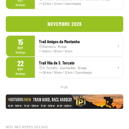
OUT
22 km / 12 km / Caminhada
Domingo
NOVEMBRO 2026
15
Trail Amigos da Montanha
Barcelos · Braga
NOV
52km / 28 km / 15 km
Domingo
22
Trail Vila de S. Torcato
S. Torcato - Guimarães · Braga
NOV
26 km / 18 km / 12 km / Caminhada
Domingo
PUB
NÓS NAS REDES SOCIAIS