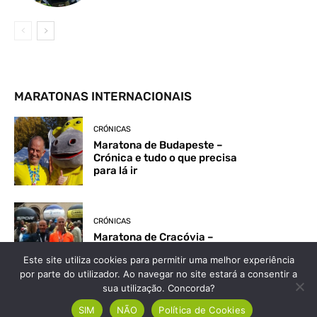
MARATONAS INTERNACIONAIS
CRÓNICAS
Maratona de Budapeste –
Crónica e tudo o que precisa
para lá ir
CRÓNICAS
Maratona de Cracóvia –
Crónica
Este site utiliza cookies para permitir uma melhor experiência
por parte do utilizador. Ao navegar no site estará a consentir a
sua utilização. Concorda?
CRÓNICAS
SIM
NÃO
Política de Cookies