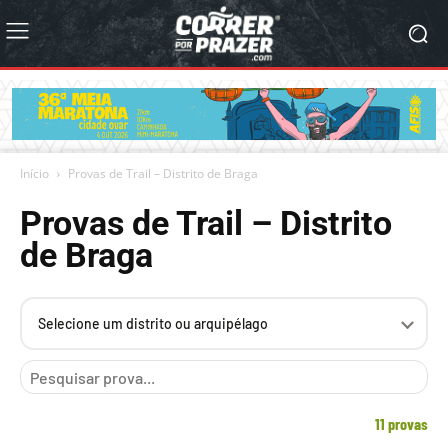
Início
Provas de Trail – Distrito de Braga
Provas de Trail – Distrito
de Braga
Selecione
um
distrito
ou
arquipélago
11 provas