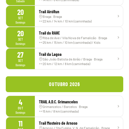
Sábado
20
Trail AiróRun
Braga · Braga
SET
22 km / 14 km / 10 km (caminhada)
Domingo
20
Trail do RAHC
Riba de Ave / Vila Nova de Famalicão · Braga
SET
25 km / 15 km / 10 km (caminhada) / Kids
Domingo
27
Trail da Lagoa
São João Batista de Airão / Braga · Braga
SET
20 km / 12 km / 8 km (caminhada)
Domingo
OUTUBRO 2026
4
TRAIL A.D.C. Grimancelos
Grimancelos / Barcelos · Braga
OUT
15 km / 8 km (caminhada)
Domingo
11
Trail Mosteiro de Arnoso
Arnoso / Sta Eulália, V. N. de Famalicão · Braga