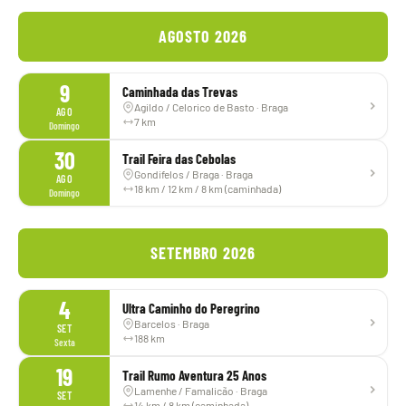
AGOSTO 2026
9
Caminhada das Trevas
Agildo / Celorico de Basto · Braga
AGO
7 km
Domingo
30
Trail Feira das Cebolas
Gondifelos / Braga · Braga
AGO
18 km / 12 km / 8 km (caminhada)
Domingo
SETEMBRO 2026
4
Ultra Caminho do Peregrino
Barcelos · Braga
SET
188 km
Sexta
19
Trail Rumo Aventura 25 Anos
Lamenhe / Famalicão · Braga
SET
14 km / 8 km (caminhada)