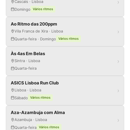
›
Cascais · Lisboa
Domingo
Vários ritmos
Ao Ritmo das 200ppm
›
Vila Franca de Xira · Lisboa
Quarta-feira · Domingo
Vários ritmos
Às 4as Em Belas
›
Sintra · Lisboa
Quarta-feira
ASICS Lisboa Run Club
›
Lisboa · Lisboa
Sábado
Vários ritmos
Aza-Azambuja com Alma
›
Azambuja · Lisboa
Quarta-feira
Vários ritmos