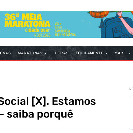
TONAS
MARATONAS
ULTRAS
EQUIPAMENTO
MAIS…
N
ocial [X]. Estamos
– saiba porquê