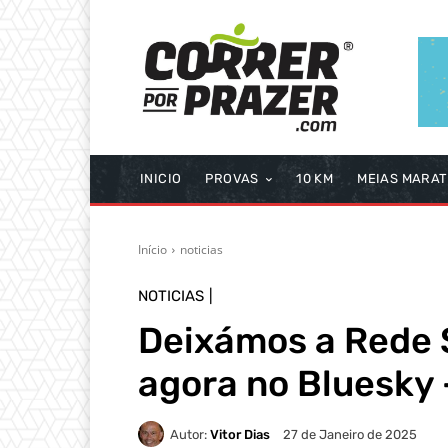
INICIO
PROVAS
10 KM
MEIAS MARA
Início
noticias
NOTICIAS
Deixámos a Rede S
agora no Bluesky 
Autor:
Vitor Dias
27 de Janeiro de 2025