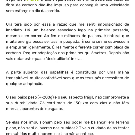
fibra de carbono dão-lhe impulso para conseguir uma velocidade
sem esforço no dia da corrida.
Ora terá sido por essa a razão que me senti impulsionado de
imediato. Há um balanço associado logo na primeira passada,
mesmo sem correr. Ao fim de milhares de passos, é natural que
muita energia possa ser assim poupada. É como se me estivessem
a empurrar ligeiramente. É realmente diferente correr com placa de
carbono. Requer adaptação nos primeiros quilómetros. Depois não
vais notar este quase “desiquilibrio” inicial.
A parte superior das sapatilhas é constituida por uma malha
transpirável, muito confortável sem que os teus pés necessitem de
qualquer adaptação.
O seu baixo peso (+-200g) e o seu aspecto frágil, não compromete a
sua durabilidade. Já corri mais de 150 km com elas e não têm
marcas aparentes de desgaste.
Se elas nos impulsionam pelo seu poder “de balança” em terreno
plano, não será o inverso nas subidas? Tive o cuidado de as testar
em subidas muito ingremes e isso não acontece.