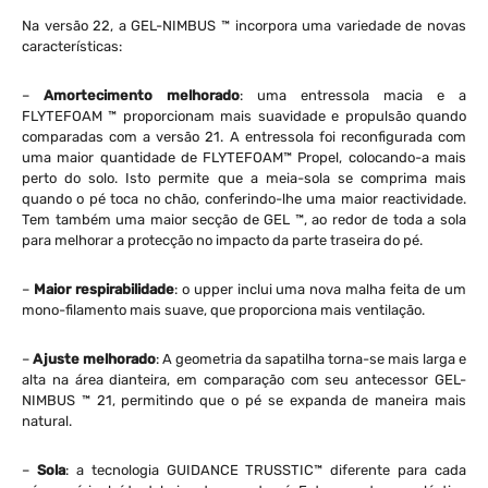
Na versão 22, a GEL-NIMBUS ™ incorpora uma variedade de novas
características:
–
Amortecimento melhorado
: uma entressola macia e a
FLYTEFOAM ™ proporcionam mais suavidade e propulsão quando
comparadas com a versão 21. A entressola foi reconfigurada com
uma maior quantidade de FLYTEFOAM™ Propel, colocando-a mais
perto do solo. Isto permite que a meia-sola se comprima mais
quando o pé toca no chão, conferindo-lhe uma maior reactividade.
Tem também uma maior secção de GEL ™, ao redor de toda a sola
para melhorar a protecção no impacto da parte traseira do pé.
–
Maior respirabilidade
: o upper inclui uma nova malha feita de um
mono-filamento mais suave, que proporciona mais ventilação.
–
Ajuste melhorado
: A geometria da sapatilha torna-se mais larga e
alta na área dianteira, em comparação com seu antecessor GEL-
NIMBUS ™ 21, permitindo que o pé se expanda de maneira mais
natural.
–
Sola
: a tecnologia GUIDANCE TRUSSTIC™ diferente para cada