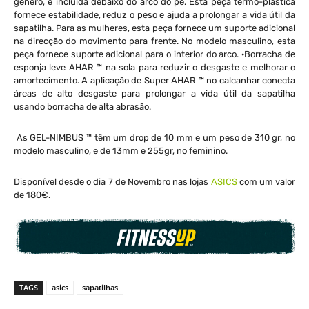
género, é incluída debaixo do arco do pé. Esta peça termo-plástica
fornece estabilidade, reduz o peso e ajuda a prolongar a vida útil da
sapatilha. Para as mulheres, esta peça fornece um suporte adicional
na direcção do movimento para frente. No modelo masculino, esta
peça fornece suporte adicional para o interior do arco. ·Borracha de
esponja leve AHAR ™ na sola para reduzir o desgaste e melhorar o
amortecimento. A aplicação de Super AHAR ™ no calcanhar conecta
áreas de alto desgaste para prolongar a vida útil da sapatilha
usando borracha de alta abrasão.
As GEL-NIMBUS ™ têm um drop de 10 mm e um peso de 310 gr, no
modelo masculino, e de 13mm e 255gr, no feminino.
Disponível desde o dia 7 de Novembro nas lojas
ASICS
com um valor
de 180€.
TAGS
asics
sapatilhas