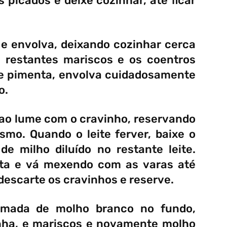
s picados e deixe cozinhar, até ficar
e envolva, deixando cozinhar cerca
s restantes mariscos e os coentros
 e pimenta, envolva cuidadosamente
o.
 ao lume com o cravinho, reservando
mo. Quando o leite ferver, baixe o
e milho diluído no restante leite.
ta e vá mexendo com as varas até
 descarte os cravinhos e reserve.
mada de molho branco no fundo,
anha, e mariscos e novamente molho