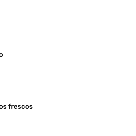
o
os frescos