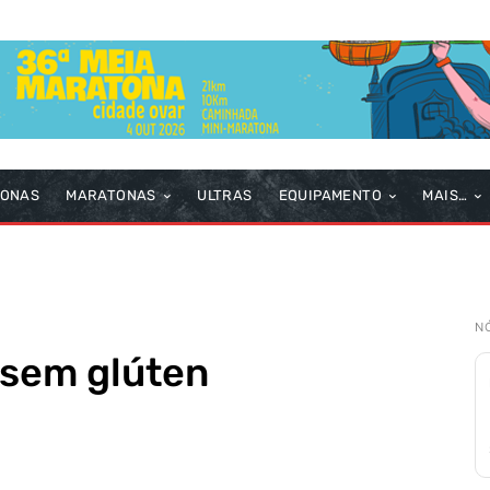
TONAS
MARATONAS
ULTRAS
EQUIPAMENTO
MAIS…
N
 sem glúten