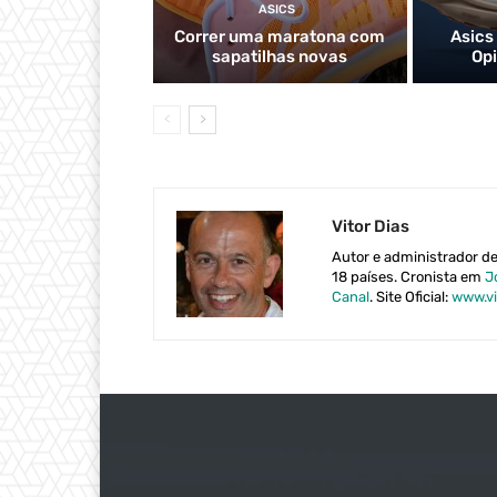
ASICS
Correr uma maratona com
Asics
sapatilhas novas
Op
Vitor Dias
Autor e administrador d
18 países. Cronista em
J
Canal
. Site Oficial:
www.vi