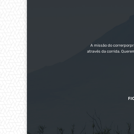
A missão do correrporpra
através da corrida. Quere
FI