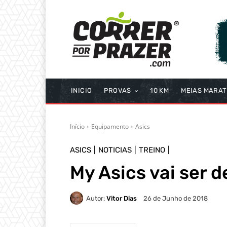
INICIO
PROVAS
10 KM
MEIAS MARA
Início
Equipamento
Asics
ASICS
NOTICIAS
TREINO
My Asics vai ser 
Autor:
Vitor Dias
26 de Junho de 2018