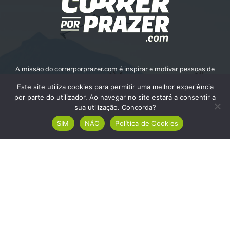
A missão do correrporprazer.com é inspirar e motivar pessoas de
todas as idades a adotar um estilo de vida ativo e saudável através
Este site utiliza cookies para permitir uma melhor experiência
da corrida. Queremos fornecer informações, recursos e apoio para
por parte do utilizador. Ao navegar no site estará a consentir a
ajudar as pessoas a alcançarem os seus objetivos e o seu bem-
sua utilização. Concorda?
estar.
SIM
NÃO
Política de Cookies
Contate-nos:
info@correrporprazer.com
FICHA TÉCNICA
MEDIA KIT
PUBLICIDADE
ADICIONAR PROVA
© Copyright - Correr Por Prazer 2008 - 2026