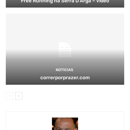
Free Running na Serra D’Arga – vídeo
NOTICIAS
correrporprazer.com