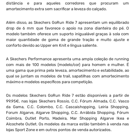
distância e para aqueles corredores que procuram um
amortecimento extra sem sacrificar a leveza do calçado.
Além disso, as Skechers GoRun Ride 7 apresentam um equilibrado
drop de 6 mm que favorece o apoio na zona dianteira do pé. O
modelo também oferece um suporto inigualável graças à sola com
maior quantidade de goma de grande tração e muito ajuste e
conforto devido ao Upper em Knit e língua saliente.
A Skechers Performance apresenta uma ampla coleção de running
com mais de 100 modelos (modelo/cor) para homem e mulher. É
uma gama que prima pela leveza, amortecimento e estabilidade, ao
qual se juntam os modelos de trail, sapatilhas com amortecimento
máximo e modelos específicos para competição.
Os modelos Skechers GoRun Ride 7 estão disponíveis a partir de
99,95€, nas lojas Skechers Rossio, C.C. Fórum Almada, C.C. Vasco
da Gama, C.C. Colombo, C.C. Cascaishopping, Leiria Shopping,
Forum Algarve, Algarve Shopping, C.C. Arrábida Shopping, Fórum
Coimbra, Outlet Porto, Madeira, Mar Shopping Algarve Ikea e
Alcochete Outlet. Os modelos da marca estão também à venda nas
lojas Sport Zone e em outros pontos de venda autorizados.