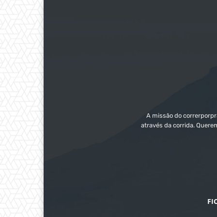
A missão do correrporpra
através da corrida. Quere
FI