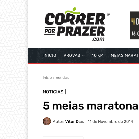
INICIO
PROVAS
10 KM
MEIAS MARA
Início
noticias
NOTICIAS
5 meias maratona
Autor:
Vitor Dias
11 de Novembro de 2014