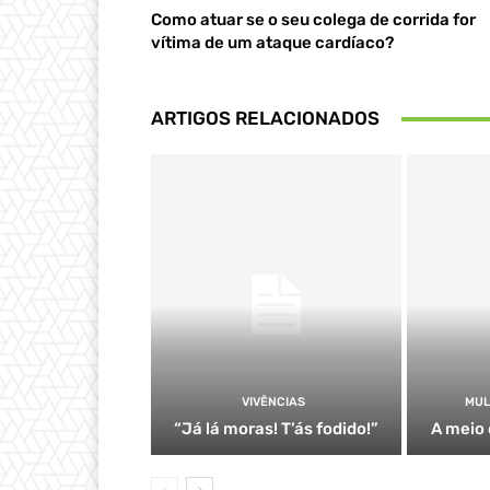
Como atuar se o seu colega de corrida for
vítima de um ataque cardíaco?
ARTIGOS RELACIONADOS
VIVÊNCIAS
MUL
“Já lá moras! T’ás fodido!”
A meio