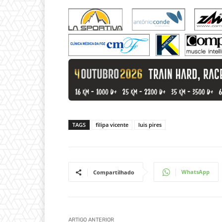
TAGS
filipa vicente
luis pires
WhatsApp
Compartilhado
ARTIGO ANTERIOR