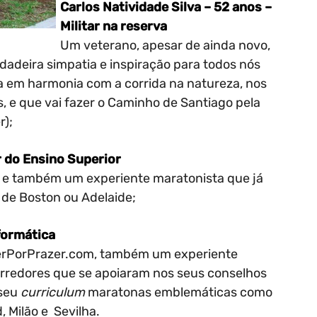
Carlos Natividade Silva – 52 anos –
Militar na reserva
Um veterano, apesar de ainda novo,
adeira simpatia e inspiração para todos nós
 em harmonia com a corrida na natureza, nos
s, e que vai fazer o Caminho de Santiago pela
r);
 do Ensino Superior
 e também um experiente maratonista que já
 de Boston ou Adelaide;
nformática
rerPorPrazer.com, também um experiente
orredores que se apoiaram nos seus conselhos
 seu
curriculum
maratonas emblemáticas como
, Milão e Sevilha.