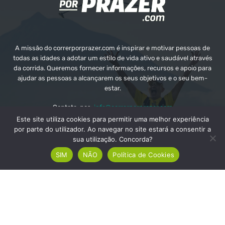
A missão do correrporprazer.com é inspirar e motivar pessoas de
todas as idades a adotar um estilo de vida ativo e saudável através
da corrida. Queremos fornecer informações, recursos e apoio para
ajudar as pessoas a alcançarem os seus objetivos e o seu bem-
estar.
Contate-nos:
info@correrporprazer.com
Este site utiliza cookies para permitir uma melhor experiência
por parte do utilizador. Ao navegar no site estará a consentir a
sua utilização. Concorda?
SIM
NÃO
Política de Cookies
FICHA TÉCNICA
MEDIA KIT
PUBLICIDADE
ADICIONAR PROVA
© Copyright - Correr Por Prazer 2008 - 2026