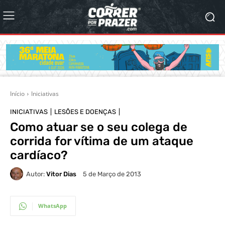
Início
Iniciativas
INICIATIVAS
LESÕES E DOENÇAS
Como atuar se o seu colega de
corrida for vítima de um ataque
cardíaco?
Autor:
Vitor Dias
5 de Março de 2013
WhatsApp