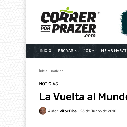
INICIO
PROVAS
10 KM
MEIAS MARA
Início
noticias
NOTICIAS
La Vuelta al Mund
Autor:
Vitor Dias
23 de Junho de 2010