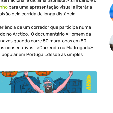
ernacional e ultramaratonista Alzira Lario e o
inho
para uma apresentação visual e literária
aixão pela corrida de longa distância.
xperiência de um corredor que participa numa
ndo no Arctico. O documentário «Homem da
rnazes quando corre 50 maratonas em 50
ias consecutivos. «Correndo na Madrugada»
ida popular em Portugal…desde as simples