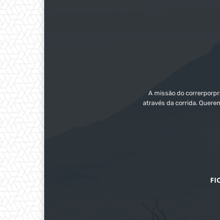
A missão do correrporpra
através da corrida. Quere
FI