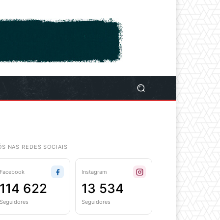
ÓS NAS REDES SOCIAIS
Facebook
Instagram
114 622
13 534
Seguidores
Seguidores