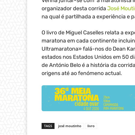
Venha juntar-se com a maratonista int
organizador desta corrida
José Mout
na qual é partilhada a experiência e p
O livro de Miguel Caselles relata a e
maratona em cada continente inclui
Ultramaratona» falá-nos do Dean Ka
estados nos Estados Unidos em 50 d
de António Belo é a história da corr
origens até ao fenómeno actual.
TAGS
josé moutinho
livro