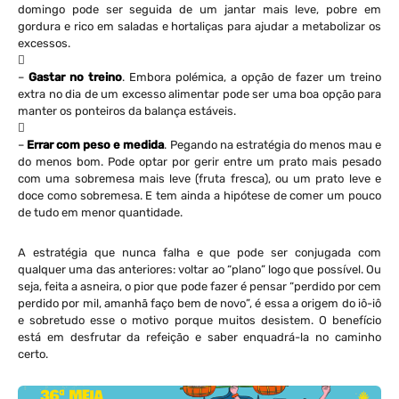
domingo pode ser seguida de um jantar mais leve, pobre em
gordura e rico em saladas e hortaliças para ajudar a metabolizar os
excessos.

–
Gastar no treino
. Embora polémica, a opção de fazer um treino
extra no dia de um excesso alimentar pode ser uma boa opção para
manter os ponteiros da balança estáveis.

–
Errar com peso e medida
. Pegando na estratégia do menos mau e
do menos bom. Pode optar por gerir entre um prato mais pesado
com uma sobremesa mais leve (fruta fresca), ou um prato leve e
doce como sobremesa. E tem ainda a hipótese de comer um pouco
de tudo em menor quantidade.
A estratégia que nunca falha e que pode ser conjugada com
qualquer uma das anteriores: voltar ao “plano” logo que possível. Ou
seja, feita a asneira, o pior que pode fazer é pensar “perdido por cem
perdido por mil, amanhã faço bem de novo”, é essa a origem do iô-iô
e sobretudo esse o motivo porque muitos desistem. O benefício
está em desfrutar da refeição e saber enquadrá-la no caminho
certo.