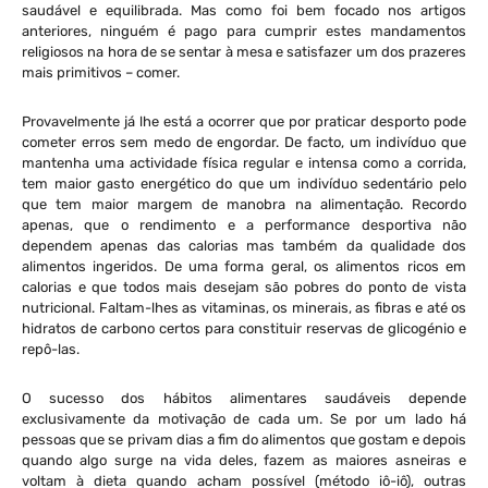
saudável e equilibrada. Mas como foi bem focado nos artigos
anteriores, ninguém é pago para cumprir estes mandamentos
religiosos na hora de se sentar à mesa e satisfazer um dos prazeres
mais primitivos – comer.
Provavelmente já lhe está a ocorrer que por praticar desporto pode
cometer erros sem medo de engordar. De facto, um indivíduo que
mantenha uma actividade física regular e intensa como a corrida,
tem maior gasto energético do que um indivíduo sedentário pelo
que tem maior margem de manobra na alimentação. Recordo
apenas, que o rendimento e a performance desportiva não
dependem apenas das calorias mas também da qualidade dos
alimentos ingeridos. De uma forma geral, os alimentos ricos em
calorias e que todos mais desejam são pobres do ponto de vista
nutricional. Faltam-lhes as vitaminas, os minerais, as fibras e até os
hidratos de carbono certos para constituir reservas de glicogénio e
repô-las.
O sucesso dos hábitos alimentares saudáveis depende
exclusivamente da motivação de cada um. Se por um lado há
pessoas que se privam dias a fim do alimentos que gostam e depois
quando algo surge na vida deles, fazem as maiores asneiras e
voltam à dieta quando acham possível (método iô-iô), outras