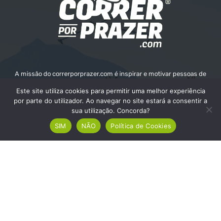
A missão do correrporprazer.com é inspirar e motivar pessoas de
todas as idades a adotar um estilo de vida ativo e saudável através
Este site utiliza cookies para permitir uma melhor experiência
da corrida. Queremos fornecer informações, recursos e apoio para
por parte do utilizador. Ao navegar no site estará a consentir a
ajudar as pessoas a alcançarem os seus objetivos e o seu bem-
sua utilização. Concorda?
estar.
SIM
NÃO
Política de Cookies
Contate-nos:
info@correrporprazer.com
FICHA TÉCNICA
MEDIA KIT
PUBLICIDADE
ADICIONAR PROVA