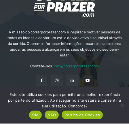
A missão do correrporprazer.com é inspirar e motivar pessoas de
todas as idades a adotar um estilo de vida ativo e saudável através
da corrida. Queremos fornecer informações, recursos e apoio para
ajudar as pessoas a alcançarem os seus objetivos e o seu bem-
estar.
Contate-nos:
info@correrporprazer.com
Este site utiliza cookies para permitir uma melhor experiência
FICHA TÉCNICA
MEDIA KIT
PUBLICIDADE
por parte do utilizador. Ao navegar no site estará a consentir a
sua utilização. Concorda?
ADICIONAR PROVA
SIM
NÃO
Política de Cookies
© Copyright - Correr Por Prazer 2008 - 2026