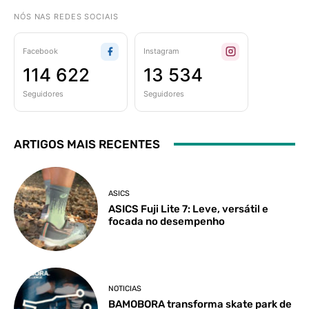
NÓS NAS REDES SOCIAIS
Facebook
Instagram
114 622
13 534
Seguidores
Seguidores
ARTIGOS MAIS RECENTES
ASICS
ASICS Fuji Lite 7: Leve, versátil e
focada no desempenho
NOTICIAS
BAMOBORA transforma skate park de