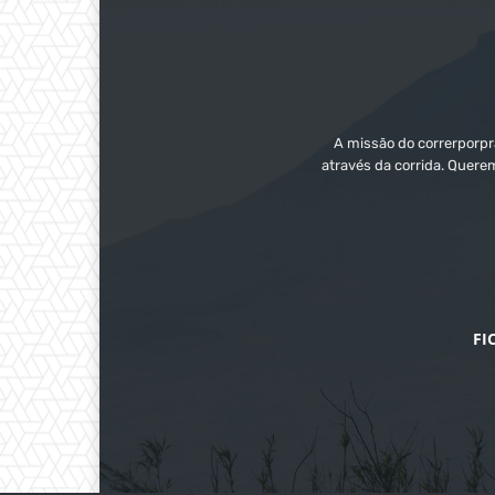
A missão do correrporpra
através da corrida. Quere
FI