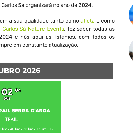
 Carlos Sá organizará no ano de 2024.
em a sua qualidade tanto como
atleta
e como
a
Carlos Sá Nature Events
, fez saber todas as
2024 e nós aqui as listamos, com todos os
pre em constante atualização.
UBRO 2026
02
04
OUT
RAIL SERRA D'ARGA
TRAIL
 km / 46 km / 30 km / 17 km / 12