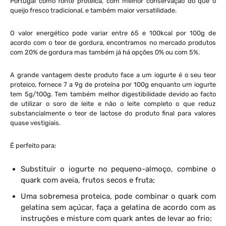
Portugal como fonte proteica, com melhor conservação do que o
queijo fresco tradicional, e também maior versatilidade.
O valor energético pode variar entre 65 e 100kcal por 100g de
acordo com o teor de gordura, encontramos no mercado produtos
com 20% de gordura mas também já há opções 0% ou com 5%.
A grande vantagem deste produto face a um iogurte é o seu teor
proteico, fornece 7 a 9g de proteína por 100g enquanto um iogurte
tem 5g/100g. Tem também melhor digestibilidade devido ao facto
de utilizar o soro de leite e não o leite completo o que reduz
substancialmente o teor de lactose do produto final para valores
quase vestigiais.
É perfeito para:
Substituir o iogurte no pequeno-almoço, combine o
quark com aveia, frutos secos e fruta;
Uma sobremesa proteica, pode combinar o quark com
gelatina sem açúcar, faça a gelatina de acordo com as
instruções e misture com quark antes de levar ao frio;