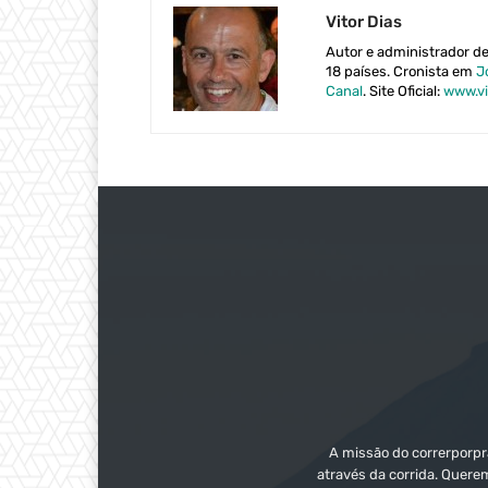
Vitor Dias
Autor e administrador d
18 países. Cronista em
J
Canal
. Site Oficial:
www.vi
A missão do correrporpra
através da corrida. Quere