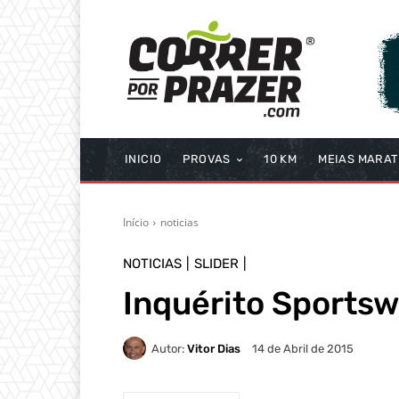
INICIO
PROVAS
10 KM
MEIAS MARA
Início
noticias
NOTICIAS
SLIDER
Inquérito Sports
Autor:
Vitor Dias
14 de Abril de 2015