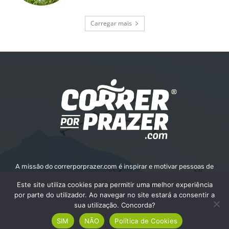
Carregar mais
A missão do correrporprazer.com é inspirar e motivar pessoas de
todas as idades a adotar um estilo de vida ativo e saudável através
Este site utiliza cookies para permitir uma melhor experiência
da corrida. Queremos fornecer informações, recursos e apoio para
por parte do utilizador. Ao navegar no site estará a consentir a
ajudar as pessoas a alcançarem os seus objetivos e o seu bem-
sua utilização. Concorda?
estar.
SIM
NÃO
Política de Cookies
Contate-nos:
info@correrporprazer.com