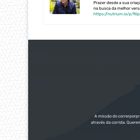
Prazer desde a sua cria
na busca da melhor versã
https://nutrium.io/p/fili
A missão do correrporpra
através da corrida. Quere